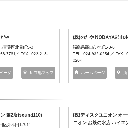
のだや
(株)のだや NODAYA郡山
市青葉区北目町5-3
福島県郡山市本町1-3-8
266-7761／ FAX : 022-213-
TEL : 024-932-0254 ／ FAX : 
0204
ページ
所在地マップ
ホームページ
所
 第2店(sound110)
(株)ディスクユニオン オ
ニオン お茶の水店 ハイエ
区外神田1-3-11