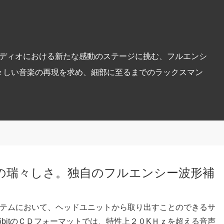
ディオにおける新たな感動のステージに挑む、フルエンシ
で生々しい音楽の再現を求め、細部に至るまでのラックスマン
の瑞々しさ。独自のフルエンシー波形補
テムにおいて、ヘッドユニットから取り出すことのできるサ
/16bitのＣＤフォーマットでは、特性上２０KＨｚを超える音声