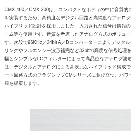
CMX-400／CMX-200は、コンパクトなボディの中に音
を実装するため、高精度なデジタル回路と高純度なアナログ
ハイブリッド設計を採用しました。入力された信号は情報の
ーム等を使用せず、音質を考慮したアナログ方式のボリュー
す。次段で96KHz／24bit A／Dコンバーターによりデジ
リングやフルエンシー波形補完など32bitの高度な信号処理
幅とシンプルなLCフィルターによって高品位なアナログ波形
は、デジタルとアナログによる高次元なハイブリッド構成で
ート回路方式のフラグシップCMシリーズに並び立つ、パワ
観を提案します。