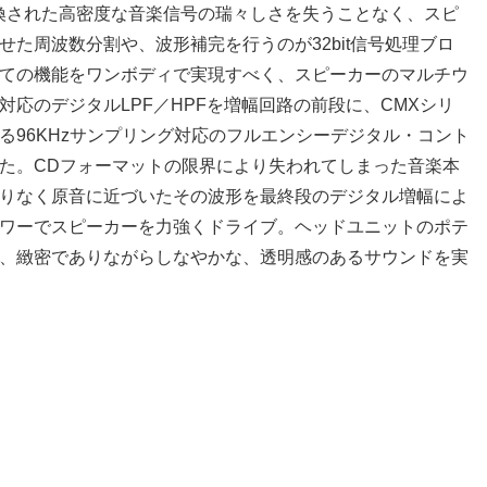
換された高密度な音楽信号の瑞々しさを失うことなく、スピ
た周波数分割や、波形補完を行うのが32bit信号処理ブロ
ての機能をワンボディで実現すべく、スピーカーのマルチウ
応のデジタルLPF／HPFを増幅回路の前段に、CMXシリ
る96KHzサンプリング対応のフルエンシーデジタル・コント
た。CDフォーマットの限界により失われてしまった音楽本
りなく原音に近づいたその波形を最終段のデジタル増幅によ
のパワーでスピーカーを力強くドライブ。ヘッドユニットのポテ
、緻密でありながらしなやかな、透明感のあるサウンドを実