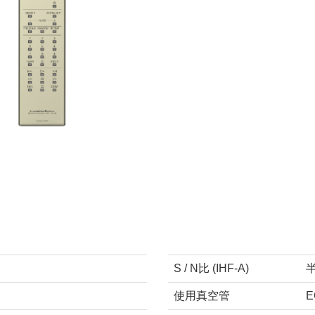
S / N比 (IHF-A)
半
使用真空管
E