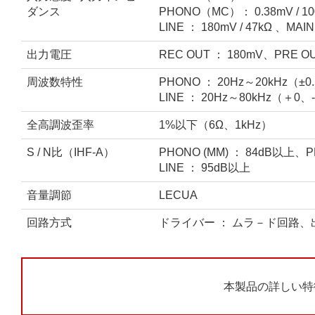
ダンス
PHONO（MC）： 0.38mV / 10
LINE ： 180mV / 47kΩ 、MAIN 
出力電圧
REC OUT ： 180mV、PRE OU
周波数特性
PHONO ： 20Hz～20kHz（±0
LINE ： 20Hz～80kHz（＋0、‐
全高調波歪率
1%以下（6Ω、1kHz）
S / N比（IHF‐A）
PHONO (MM) ： 84dB以上、P
LINE ： 95dB以上
音量調節
LECUA
回路方式
ドライバー ： ムラ－ド回路、
本製品の詳しい特