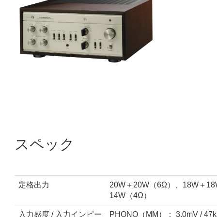
スペック
定格出力
20W＋20W（6Ω）、18W＋1
14W（4Ω）
入力感度 / 入力インピー
PHONO（MM）： 3.0mV / 47