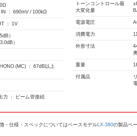
トーンコントロール最
0Ω
大変化量
B
IN ： 690mV / 100kΩ
電源電圧
A
T ： 1V
消費電力
.5dB）
3.0dB）
外形寸法
4
重量
1
HONO (MC) ： 67dB以上
付属品
リ
電
出力 ： ビーム管接続
徴・仕様・スペックについてはベースモデル
LX-380
の製品ペ