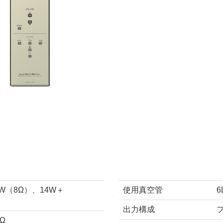
8W（8Ω）、14W＋
使用真空管
6
出力構成
kΩ