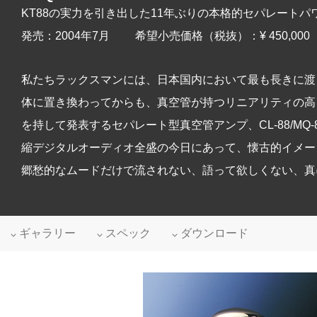
KT88の実力を引き出した11年ぶりの本格的セパレートパ
発売：2004年7月 希望小売価格（税抜）：¥ 450,000
私たちラックスマンには、日本国内において最も長きに渡
体に置き換わってからも、真空管が持つリニアリティの高
を持して発表するセパレート型真空管アンプ、CL-88/MQ
縮デジタルオーディオ全盛の今日にあって、懐古的イメー
郷愁的なムードだけで流されない、語って欲しくない、真
ギャラリー
スペック
ダウンロード