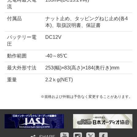
流
付属品
ナット止め、タッピングねじ止め(各4
本)、取扱説明書、保証書
バッテリー電
DC12V
圧
動作範囲
-40～85℃
最大外形寸法
253(幅)×83(高さ)×184(奥行き)mm
重量
2.2ｋg(NET)
※規格および外観は予告なく変更することがあります。