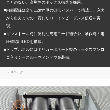
ことのない、高剛性のボックス構造を採用。
■
内部配線は全て1.2mm厚のOFCバスバーで構成し、入力
から出力までの一貫したローインピーダンス伝送を実
現。
■
インストール時に便利な充電モード端子や、動作時の電
圧確認用LEDを搭載。
■
トップパネルにはポリカーボネート製のラックスマンロ
ゴ入りシースルーウィンドウを装備。
スペック