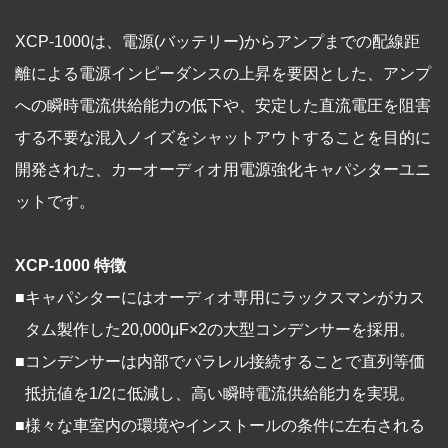
XCP-1000は、電源(バッテリー)からアンプまでの配線距
離による電源インピーダンスの上昇を要因とした、アンプ
への瞬時電流供給能力の低下や、安定した直流電圧を阻害
する不要な混入ノイズをシャットアウトすることを目的に
開発された、カーオーディオ用電源強化キャパシターユニ
ットです。
XCP-1000 特徴
■
キャパシターにはオーディオ専用にラックスマンがカス
タム製作した20,000μF×2の大型コンデンサーを採用。
■
コンデンサーは内部でパラレル接続することで直列等価
抵抗値を1/2に低減し、高い瞬時電流供給能力を実現。
■
様々な車室内の環境やインストールの条件に左右される