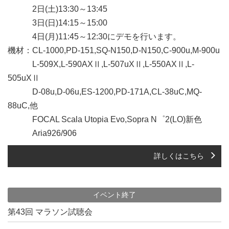
2日(土)13:30～13:45
3日(日)14:15～15:00
4日(月)11:45～12:30にデモを行います。
機材：CL-1000,PD-151,SQ-N150,D-N150,C-900u,M-900u
L-509X,L-590AXⅡ,L-507uXⅡ,L-550AXⅡ,L-
505uXⅡ
D-08u,D-06u,ES-1200,PD-171A,CL-38uC,MQ-
88uC,他
FOCAL Scala Utopia Evo,Sopra N゜2(LO)新色
Aria926/906
詳しくはこちら
イベント終了
第43回 マラソン試聴会