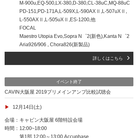
M-900u,EQ-500,LX-380,D-380,CL-38uC,MQ-88uC
PD-151,PD-171A,L-509X,L-590AXⅡ,L-507uXⅡ,
L-550AXⅡ,L-505uXⅡ,ES-1200,他
FOCAL
Maestro Utopia Evo,Sopra N゜2(新色),Kanta N゜2
Aria926/906 , Chora826(新製品)
詳しくはこちら
イベント終了
CAVIN大阪屋 2019プリメインアンプ比較試聴会
12月14日(土)
会場：キャビン大阪屋 6階特設会場
時間：12:00~18:00
第1部 12:00～13:00 Accuphase