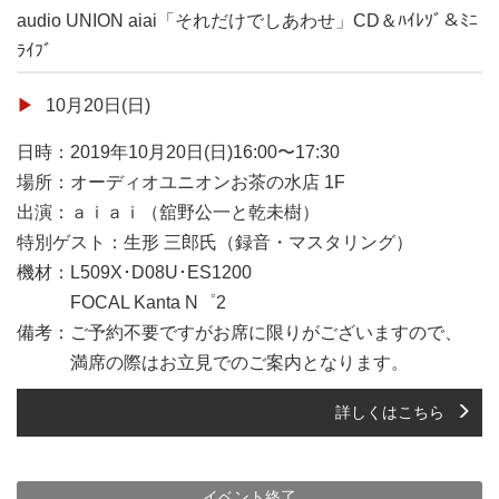
audio UNION aiai「それだけでしあわせ」CD＆ﾊｲﾚｿﾞ＆ﾐﾆ
ﾗｲﾌﾞ
10月20日(日)
日時：2019年10月20日(日)16:00〜17:30
場所：オーディオユニオンお茶の水店 1F
出演：ａｉａｉ（舘野公一と乾未樹）
特別ゲスト：生形 三郎氏（録音・マスタリング）
機材：L509X･D08U･ES1200
FOCAL Kanta N゜2
備考：ご予約不要ですがお席に限りがございますので、
満席の際はお立見でのご案内となります。
詳しくはこちら
イベント終了